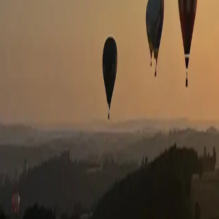
Pielachtal
Ballooning
Startseite
Erlebnisse
Unsere Flotte
Gutschein-Shop
Über uns
FAQ
Konta